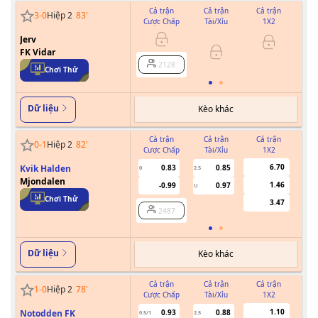
Cả trận
Cả trận
Cả trận
3
-
0
Hiệp 2
83
'
Cược Chấp
Tài/Xỉu
1X2
Cư
Jerv
FK Vidar
2128
Chơi Thử
Dữ liệu
Kèo khác
Cả trận
Cả trận
Cả trận
0
-
1
Hiệp 2
82
'
Cược Chấp
Tài/Xỉu
1X2
Cư
6.70
Kvik Halden
0.83
0.85
0
2.5
Mjondalen
1.46
-0.99
0.97
U
Chơi Thử
3.47
2487
Dữ liệu
Kèo khác
Cả trận
Cả trận
Cả trận
1
-
0
Hiệp 2
78
'
Cược Chấp
Tài/Xỉu
1X2
Cư
1.10
Notodden FK
0.93
0.88
0.5/1
2.5