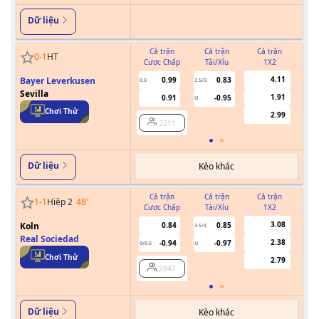
Dữ liệu
Cả trận
Cả trận
Cả trận
0
-
1
HT
Cược Chấp
Tài/Xỉu
1X2
Cư
4.11
Bayer Leverkusen
0.99
0.83
0.5
2.5/3
Sevilla
1.91
0.91
-0.95
U
Chơi Thử
2.99
2211
Dữ liệu
Kèo khác
Cả trận
Cả trận
Cả trận
1
-
1
Hiệp 2
48
'
Cược Chấp
Tài/Xỉu
1X2
Cư
3.08
Koln
0.84
0.85
3.5/4
Real Sociedad
2.38
-0.94
-0.97
0/0.5
U
Chơi Thử
2.79
2847
Dữ liệu
Kèo khác