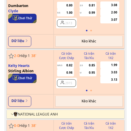
3.08
Dumbarton
0.80
0.81
2.5
Clyde
2.00
1.00
0.99
0.5
U
Chơi Thử
3.07
2613
Dữ liệu
Kèo khác
Cả trận
Cả trận
Cả trận
2
-
0
Hiệp 1
38
'
Cược Chấp
Tài/Xỉu
1X2
Cư
1.99
Kelty Hearts
0.82
0.85
0/0.5
2.5
Stirling Albion
3.03
0.98
0.95
U
Chơi Thử
3.13
2915
Dữ liệu
Kèo khác
NATIONAL LEAGUE ANH
Cả trận
Cả trận
Cả trận
0
-
0
Hiệp 1
38
'
Cược Chấp
Tài/Xỉu
1X2
Cư