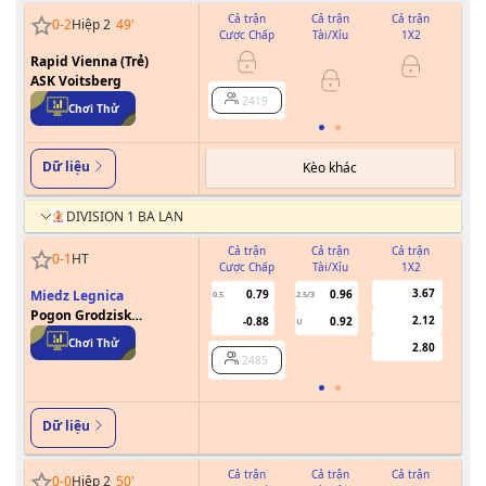
Cả trận
Cả trận
Cả trận
0
-
2
Hiệp 2
49
'
Cược Chấp
Tài/Xỉu
1X2
Cư
Rapid Vienna (Trẻ)
ASK Voitsberg
2419
Chơi Thử
Dữ liệu
Kèo khác
DIVISION 1 BA LAN
Cả trận
Cả trận
Cả trận
0
-
1
HT
Cược Chấp
Tài/Xỉu
1X2
Cư
3.67
Miedz Legnica
0.79
0.96
0.5
2.5/3
Pogon Grodzisk
2.12
-0.88
0.92
U
Mazowiecki
Chơi Thử
2.80
2485
Dữ liệu
Cả trận
Cả trận
Cả trận
0
-
0
Hiệp 2
50
'