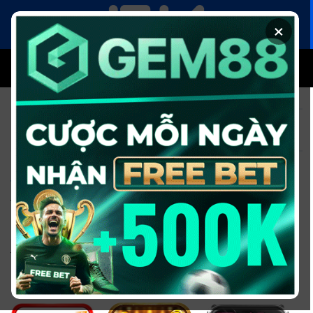
Chuyển
đến
×
nội
dung
SOI KÈO
XEM BÓNG
7M – LIVESCORE TRỰC TIẾP TỶ SỐ
BÓNG ĐÁ - TỶ SỐ TRỰC TUYẾN 7M
7m
–
https://realfeedback.co/
là nền tảng tỷ số bóng đá
trực tuyến hàng đầu châu Á, nổi bật với tốc độ cập nhật
real-time, độ chính xác cao và giao diện thân thiện. Với hệ
sinh thái
7m cn
, người hâm mộ dễ dàng theo dõi tỷ số, lịch
thi đấu, kết quả và thống kê chuyên sâu, đáp ứng trọn vẹn
nhu cầu giải trí thể thao.