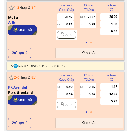
Cả trận
Cả trận
Cả trận
1
-
2
Hiệp 2
84
'
Cược Chấp
Tài/Xỉu
1X2
Cư
26.00
MuSa
-0.97
-0.97
4/4.5
Aifk
1.08
0.81
0.79
0.5
U
Chơi Thử
6.40
2290
Dữ liệu
Kèo khác
NA UY DIVISION 2 - GROUP 2
Cả trận
Cả trận
Cả trận
2
-
0
Hiệp 2
83
'
Cược Chấp
Tài/Xỉu
1X2
Cư
1.17
FK Arendal
0.90
0.86
0.5
2.5
Pors Grenland
12.50
0.94
0.96
U
Chơi Thử
5.20
2202
Dữ liệu
Kèo khác