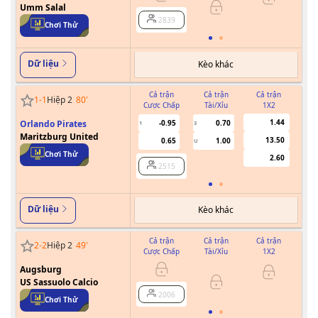
Umm Salal
2839
Chơi Thử
Dữ liệu
Kèo khác
Cả trận
Cả trận
Cả trận
1
-
1
Hiệp 2
80
'
Cược Chấp
Tài/Xỉu
1X2
Cư
1.44
Orlando Pirates
-0.95
0.70
1
3
Maritzburg United
13.50
0.65
1.00
U
Chơi Thử
2.60
2515
Dữ liệu
Kèo khác
Cả trận
Cả trận
Cả trận
2
-
2
Hiệp 2
49
'
Cược Chấp
Tài/Xỉu
1X2
Cư
Augsburg
US Sassuolo Calcio
2006
Chơi Thử