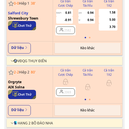
Cả trận
Cả trận
Cả trận
0
-
0
Hiệp 1
38
'
Cược Chấp
Tài/Xỉu
1X2
Cư
1.58
Salford City
0.81
0.94
0.5/1
2.5
Shrewsbury Town
5.00
-0.91
0.94
U
Chơi Thử
3.70
2582
Dữ liệu
Kèo khác
VĐQG THỤY ĐIỂN
Cả trận
Cả trận
Cả trận
2
-
2
Hiệp 2
80
'
Cược Chấp
Tài/Xỉu
1X2
Cư
Orgryte
AIK Solna
2069
Chơi Thử
Dữ liệu
Kèo khác
HẠNG 2 BỒ ĐÀO NHA