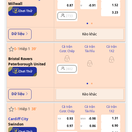
Millwall
1.52
0.87
-0.91
U
Chơi Thử
3.23
2733
Dữ liệu
Kèo khác
Cả trận
Cả trận
Cả trận
0
-
1
Hiệp 1
39
'
Cược Chấp
Tài/Xỉu
1X2
Cư
Bristol Rovers
0
Peterborough United
2802
Chơi Thử
Dữ liệu
Kèo khác
Cả trận
Cả trận
Cả trận
1
-
1
Hiệp 1
38
'
Cược Chấp
Tài/Xỉu
1X2
Cư
1.31
Cardiff City
0.93
-0.98
1.5
3/3.5
Swindon
6.90
0.97
0.86
U
Chơi Thử