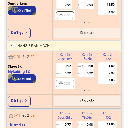
Sandvikens
18.50
0.91
0.94
U
Chơi Thử
6.40
2756
Dữ liệu
Kèo khác
HẠNG 2 ĐAN MẠCH
Cả trận
Cả trận
Cả trận
2
-
3
Hiệp 2
83
'
Cược Chấp
Tài/Xỉu
1X2
Cư
1.60
Skive IK
0.92
0.90
4/4.5
Nykobing FC
5.90
0.92
0.92
0/0.5
U
Chơi Thử
3.03
2338
Dữ liệu
Kèo khác
Cả trận
Cả trận
Cả trận
0
-
1
Hiệp 2
82
'
Cược Chấp
Tài/Xỉu
1X2
Cư
11.00
Thisted FC
-0.77
0.98
0/0.5
1.5/2