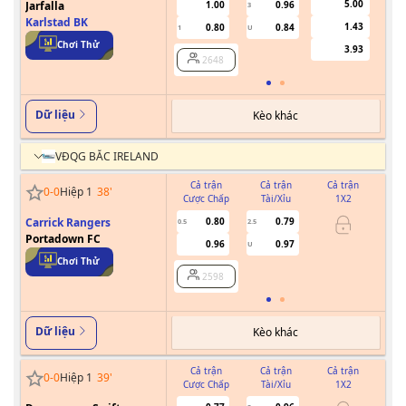
5.00
Jarfalla
1.00
0.96
3
Karlstad BK
1.43
0.80
0.84
1
U
Chơi Thử
3.93
2648
Dữ liệu
Kèo khác
VĐQG BẮC IRELAND
Cả trận
Cả trận
Cả trận
0
-
0
Hiệp 1
38
'
Cược Chấp
Tài/Xỉu
1X2
Cư
Carrick Rangers
0.80
0.79
0.5
2.5
Portadown FC
0.96
0.97
U
Chơi Thử
2598
Dữ liệu
Kèo khác
Cả trận
Cả trận
Cả trận
0
-
0
Hiệp 1
39
'
Cược Chấp
Tài/Xỉu
1X2
Cư