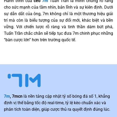
Hành trình của
ceo
7m
Tuấn Trần là minh chứng rõ ràng
cho sức mạnh của tầm nhìn, bản lĩnh và sự kiên định. Dưới
sự dẫn dắt của ông, 7m không chỉ là một thương hiệu giải
trí mà còn là biểu tượng của sự đổi mới, khác biệt và bền
vững. Với chiến lược rõ ràng và tinh thần dám bứt phá,
Tuấn Trần chắc chắn sẽ tiếp tục đưa 7m chinh phục những
“bàn cược lớn” hơn trên trường quốc tế.
7m
, 7mcn
là nền tảng cập nhật tỷ số bóng đá số 1, khẳng
định vị thế bằng tốc độ real-time, tỷ lệ kèo chuẩn xác và
phân tích toàn diện, giúp cược thủ ra quyết định đúng lúc.