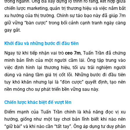
trong ngành. Ông đã xây dựng lộ trình rõ ràng, kết hợp giữa
chiến lược marketing, quản trị thương hiệu và việc nắm bắt
xu hướng của thị trường. Chính sự táo bạo này đã giúp 7m
giữ vững “bàn cược” trong bối cảnh cạnh tranh ngày càng
gay gắt.
Khởi đầu và những bước đi đầu tiên
Ngay từ khi tiếp nhận vai trò
ceo 7m
, Tuấn Trần đã chứng
minh bản lĩnh của một người cầm lái. Ông tập trung vào
việc định hình lại thương hiệu, tối ưu trải nghiệm người
dùng và nâng tầm giá trị cốt lõi. Những bước đi đầu tiên
tuy khó khăn nhưng lại là “đòn cược” quyết định, tạo nên
nền móng cho sự phát triển bền vững sau này.
Chiến lược khác biệt để vượt lên
Điểm mạnh của Tuấn Trần chính là khả năng đọc vị xu
hướng, giống như một tay chơi bản lĩnh biết khi nào nên
“giữ bài” và khi nào cần “tất tay”. Ông áp dụng tư duy phân