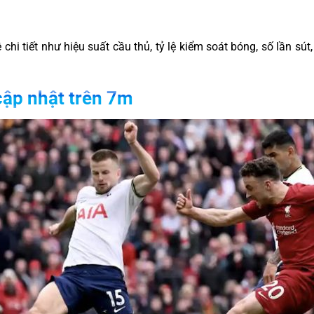
hi tiết như hiệu suất cầu thủ, tỷ lệ kiểm soát bóng, số lần sú
cập nhật trên 7m