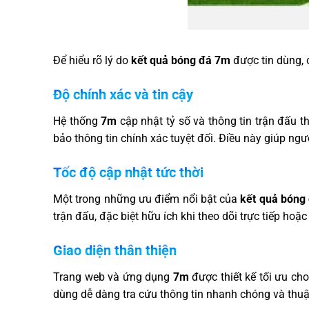
Để hiểu rõ lý do
kết quả bóng đá 7m
được tin dùng, 
Độ chính xác và tin cậy
Hệ thống
7m
cập nhật tỷ số và thông tin trận đấu t
bảo thông tin chính xác tuyệt đối. Điều này giúp ng
Tốc độ cập nhật tức thời
Một trong những ưu điểm nổi bật của
kết quả bóng
trận đấu, đặc biệt hữu ích khi theo dõi trực tiếp hoặ
Giao diện thân thiện
Trang web và ứng dụng
7m
được thiết kế tối ưu cho
dùng dễ dàng tra cứu thông tin nhanh chóng và thuậ