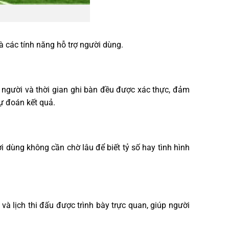
à các tính năng hỗ trợ người dùng.
ay người và thời gian ghi bàn đều được xác thực, đảm
ự đoán kết quả.
 dùng không cần chờ lâu để biết tỷ số hay tình hình
và lịch thi đấu được trình bày trực quan, giúp người