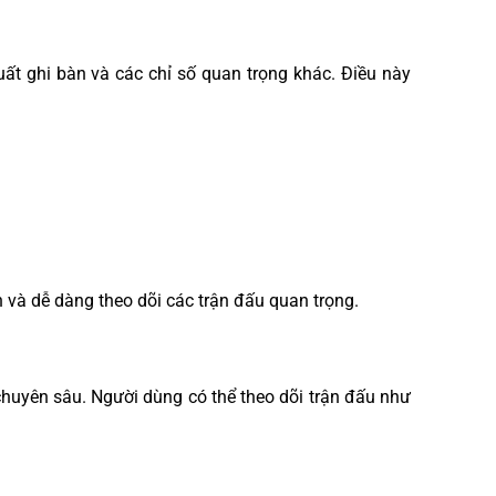
uất ghi bàn và các chỉ số quan trọng khác. Điều này
n và dễ dàng theo dõi các trận đấu quan trọng.
ố chuyên sâu. Người dùng có thể theo dõi trận đấu như