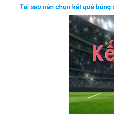
Tại sao nên chọn kết quả bóng