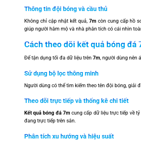
Thông tin đội bóng và cầu thủ
Không chỉ cập nhật kết quả,
7m
còn cung cấp hồ sơ 
giúp người hâm mộ và nhà phân tích có cái nhìn toàn
Cách theo dõi kết quả bóng đá
Để tận dụng tối đa dữ liệu trên
7m
, người dùng nên 
Sử dụng bộ lọc thông minh
Người dùng có thể tìm kiếm theo tên đội bóng, giải đ
Theo dõi trực tiếp và thống kê chi tiết
Kết quả bóng đá 7m
cung cấp dữ liệu trực tiếp về t
đang trực tiếp trên sân.
Phân tích xu hướng và hiệu suất