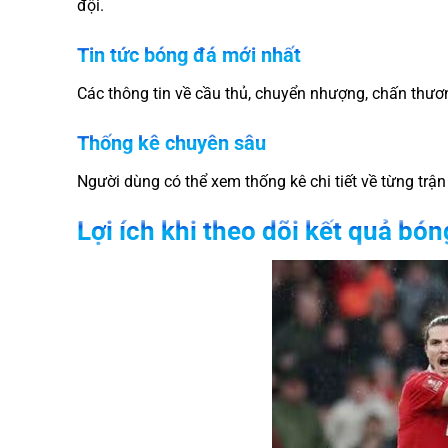
đội.
Tin tức bóng đá mới nhất
Các thông tin về cầu thủ, chuyển nhượng, chấn thươn
Thống kê chuyên sâu
Người dùng có thể xem thống kê chi tiết về từng trận 
Lợi ích khi theo dõi kết quả bó