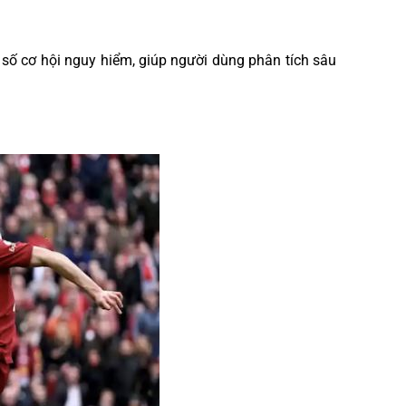
t, số cơ hội nguy hiểm, giúp người dùng phân tích sâu