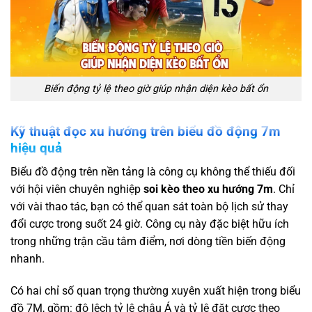
Biến động tỷ lệ theo giờ giúp nhận diện kèo bất ổn
Kỹ thuật đọc xu hướng trên biểu đồ động 7m
hiệu quả
Biểu đồ động trên nền tảng là công cụ không thể thiếu đối
với hội viên chuyên nghiệp
soi kèo theo xu hướng 7m
. Chỉ
với vài thao tác, bạn có thể quan sát toàn bộ lịch sử thay
đổi cược trong suốt 24 giờ. Công cụ này đặc biệt hữu ích
trong những trận cầu tâm điểm, nơi dòng tiền biến động
nhanh.
Có hai chỉ số quan trọng thường xuyên xuất hiện trong biểu
đồ 7M, gồm: độ lệch tỷ lệ châu Á và tỷ lệ đặt cược theo