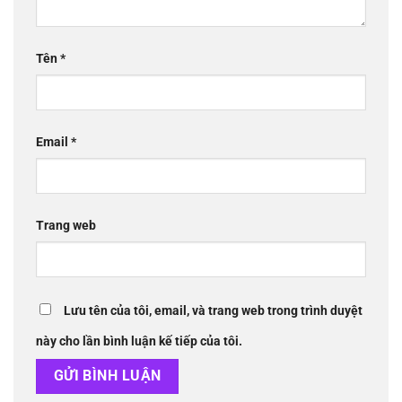
Tên
*
Email
*
Trang web
Lưu tên của tôi, email, và trang web trong trình duyệt
này cho lần bình luận kế tiếp của tôi.