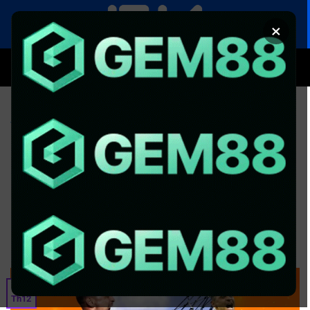
Chuyển
đến
×
nội
dung
SOI KÈO
XEM BÓNG
Trang Chủ
»
Tin Tức
»
Soi Kèo Theo Xu Hướng 7M Cùng
Phân Tích Tỷ Lệ Chuẩn
TIN TỨC
Soi Kèo Theo Xu Hướng 7M Cùng
Phân Tích Tỷ Lệ Chuẩn
ĐÃ ĐĂNG TRÊN
THÁNG 12 26, 2025
BỞI
ADMIN
26
Th12