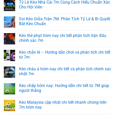
Tỷ Lệ Kèo Nhà Cái 7m Cùng Cách Hiểu Chuẩn Xác
Cho Hội Viên
Soi Kèo Giữa Trận 7M: Phân Tích Tỷ Lệ & Bí Quyết
Bắt Kèo Chuẩn
Kèo thẻ phạt hôm nay chi tiết phân tích trận đấu
chính xác 7m
Kèo chẵn lẻ – Hướng dẫn chơi và phân tích chi tiết
từ 7m
Kèo châu á hôm nay chi tiết và phân tích chính xác
nhất 7m
Kèo chấp hôm nay: Hướng dẫn chi tiết từ 7M giúp
người thắng
Kèo Malaysia cập nhật chi tiết nhanh chóng trên
7m hôm nay