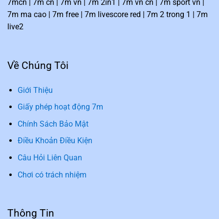
7mcn | 7m cn | 7m vn | 7m 2in1 | 7m vn cn | 7m sport vn |
7m ma cao | 7m free | 7m livescore red | 7m 2 trong 1 | 7m
live2
Về Chúng Tôi
Giới Thiệu
Giấy phép hoạt động 7m
Chính Sách Bảo Mật
Điều Khoản Điều Kiện
Câu Hỏi Liên Quan
Chơi có trách nhiệm
Thông Tin