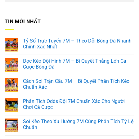
TIN MỚI NHẤT
Tỷ Số Trực Tuyến 7M – Theo Dõi Bóng Đá Nhanh
Chính Xác Nhất
Đọc Kèo Đội Hình 7M – Bí Quyết Thắng Lớn Cá
Cược Bóng Đá
Cách Soi Trận Cầu 7M – Bí Quyết Phân Tích Kèo
Chuẩn Xác
Phân Tích Odds Đội 7M Chuẩn Xác Cho Người
Chơi Cá Cược
Soi Kèo Theo Xu Hướng 7M Cùng Phân Tích Tỷ Lệ
Chuẩn